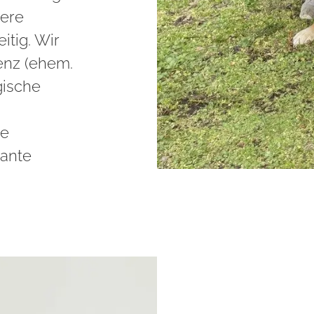
sere
itig. Wir
enz (ehem.
gische
he
ante