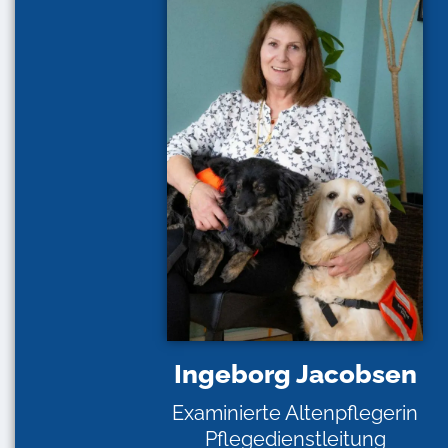
Ingeborg Jacobsen
Examinierte Altenpflegerin
Pflegedienstleitung