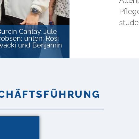
Alten
Pfleg
stude
Burcin Cantay, Jule
cobsen; unten: Rosi
owacki und Benjamin
CHÄFTSFÜHRUNG