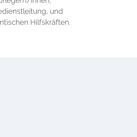
pflegern/innen,
edienstleitung, und
ntischen Hilfskräften.