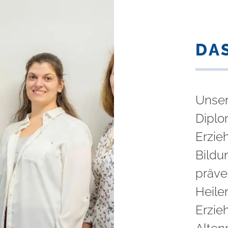
DA
Unser
Diplo
Erzie
Bildu
präve
Heile
Erzie