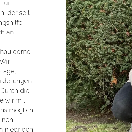
 für
, der seit
gshilfe
ch an
chau gerne
 Wir
slage,
orderungen
 Durch die
e wir mit
uns möglich
einen
n niedrigen