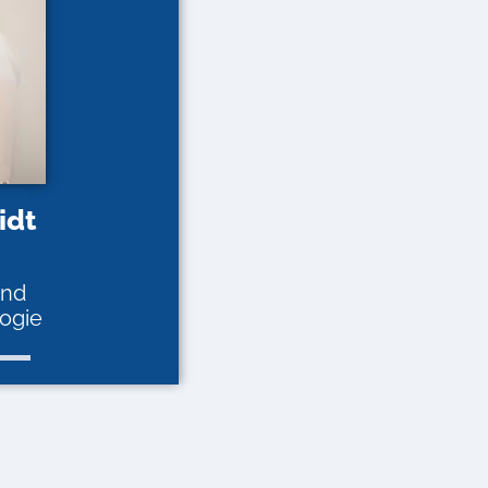
idt
und
ogie